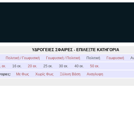
ΥΔΡΟΓΕΙΕΣ ΣΦΑΙΡΕΣ - ΕΠΙΛΕΞΤΕ ΚΑΤΗΓΟΡΙΑ
:
Πολιτική / Γεωφυσική
Γεωφυσική / Πολιτική
Πολιτική
Γεωφυσική
Α
 εκ.
16 εκ.
20 εκ.
25 εκ.
30 εκ.
40 εκ.
50 εκ.
οριες:
Με Φως
Χωρίς Φως
Ξύλινη Βάση
Αναγλυφη