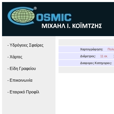
- Yδρόγειες Σφαίρες
Χαρτογράφηση:
Πολι
Διάμετρος:
11 εκ.
- Χάρτες
Διαφορες Κατηγοριες:
- Είδη Γραφείου
- Επικοινωνία
- Εταιρικό Προφίλ