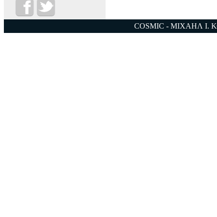
COSMIC - ΜΙΧΑΗΛ Ι. 