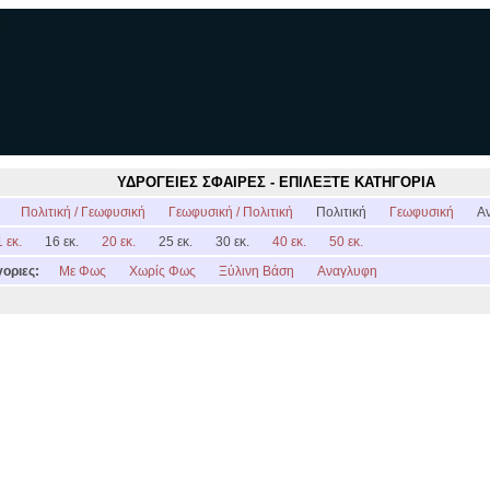
ΥΔΡΟΓΕΙΕΣ ΣΦΑΙΡΕΣ - ΕΠΙΛΕΞΤΕ ΚΑΤΗΓΟΡΙΑ
:
Πολιτική / Γεωφυσική
Γεωφυσική / Πολιτική
Πολιτική
Γεωφυσική
Α
 εκ.
16 εκ.
20 εκ.
25 εκ.
30 εκ.
40 εκ.
50 εκ.
οριες:
Με Φως
Χωρίς Φως
Ξύλινη Βάση
Αναγλυφη