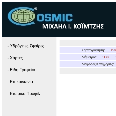
- Yδρόγειες Σφαίρες
Χαρτογράφηση:
Πολι
Διάμετρος:
11 εκ.
- Χάρτες
Διαφορες Κατηγοριες:
- Είδη Γραφείου
- Επικοινωνία
- Εταιρικό Προφίλ