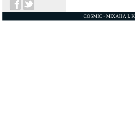
COSMIC - ΜΙΧΑΗΛ Ι. 