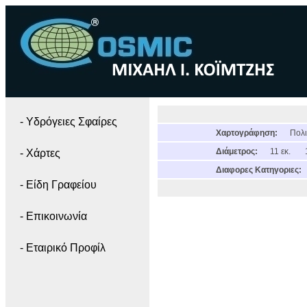
- Yδρόγειες Σφαίρες
Χαρτογράφηση:
Πολι
Διάμετρος:
11 εκ.
- Χάρτες
Διαφορες Κατηγοριες:
- Είδη Γραφείου
- Επικοινωνία
- Εταιρικό Προφίλ