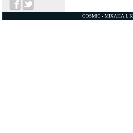
COSMIC - ΜΙΧΑΗΛ Ι. 