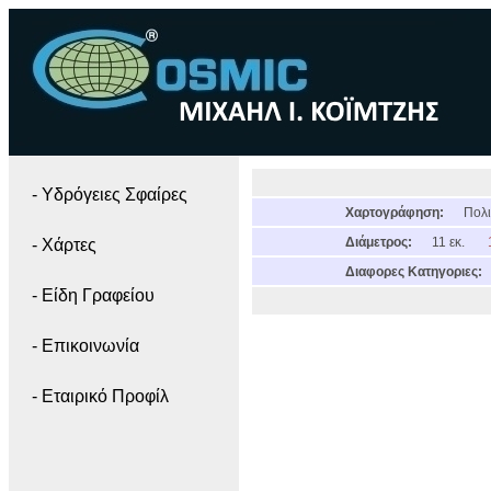
- Yδρόγειες Σφαίρες
Χαρτογράφηση:
Πολι
Διάμετρος:
11 εκ.
- Χάρτες
Διαφορες Κατηγοριες:
- Είδη Γραφείου
- Επικοινωνία
- Εταιρικό Προφίλ