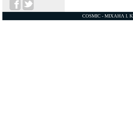
COSMIC - ΜΙΧΑΗΛ Ι. 