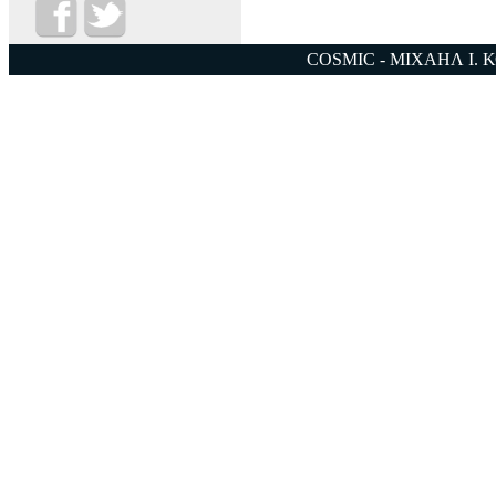
COSMIC - ΜΙΧΑΗΛ Ι. 