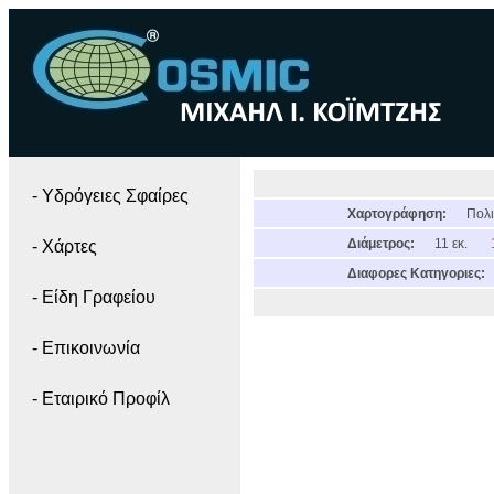
- Yδρόγειες Σφαίρες
Χαρτογράφηση:
Πολι
Διάμετρος:
11 εκ.
- Χάρτες
Διαφορες Κατηγοριες:
- Είδη Γραφείου
- Επικοινωνία
- Εταιρικό Προφίλ