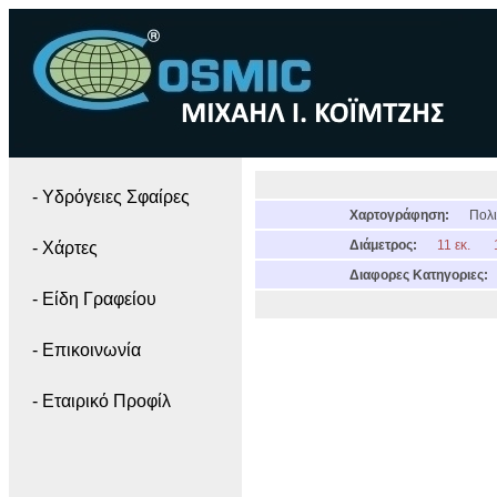
- Yδρόγειες Σφαίρες
Χαρτογράφηση:
Πολι
Διάμετρος:
11 εκ.
- Χάρτες
Διαφορες Κατηγοριες:
- Είδη Γραφείου
- Επικοινωνία
- Εταιρικό Προφίλ