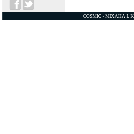
COSMIC - ΜΙΧΑΗΛ Ι. 