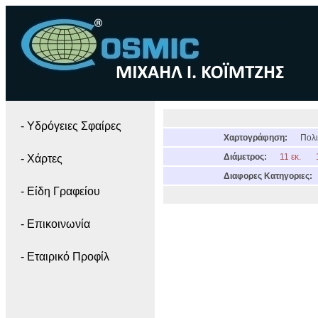
- Yδρόγειες Σφαίρες
Χαρτογράφηση:
Πολι
Διάμετρος:
11 εκ.
- Χάρτες
Διαφορες Κατηγοριες:
- Είδη Γραφείου
- Επικοινωνία
- Εταιρικό Προφίλ