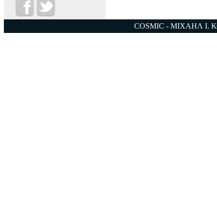
COSMIC - ΜΙΧΑΗΛ Ι. 