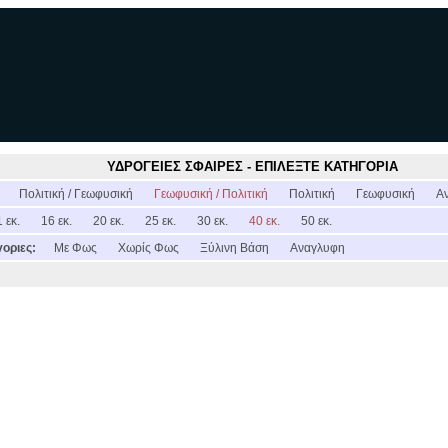
ΥΔΡΟΓΕΙΕΣ ΣΦΑΙΡΕΣ - ΕΠΙΛΕΞΤΕ ΚΑΤΗΓΟΡΙΑ
:
Πολιτική / Γεωφυσική
Γεωφυσική / Πολιτική
Πολιτική
Γεωφυσική
Α
 εκ.
16 εκ.
20 εκ.
25 εκ.
30 εκ.
40 εκ.
50 εκ.
οριες:
Με Φως
Χωρίς Φως
Ξύλινη Βάση
Αναγλυφη