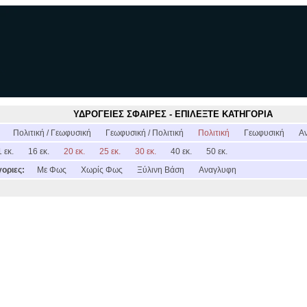
ΥΔΡΟΓΕΙΕΣ ΣΦΑΙΡΕΣ - ΕΠΙΛΕΞΤΕ ΚΑΤΗΓΟΡΙΑ
:
Πολιτική / Γεωφυσική
Γεωφυσική / Πολιτική
Πολιτική
Γεωφυσική
Α
 εκ.
16 εκ.
20 εκ.
25 εκ.
30 εκ.
40 εκ.
50 εκ.
οριες:
Με Φως
Χωρίς Φως
Ξύλινη Βάση
Αναγλυφη