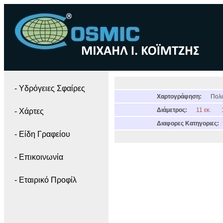
- Yδρόγειες Σφαίρες
Χαρτογράφηση:
Πολι
Διάμετρος:
11 εκ.
- Χάρτες
Διαφορες Κατηγοριες:
- Είδη Γραφείου
- Επικοινωνία
- Εταιρικό Προφίλ