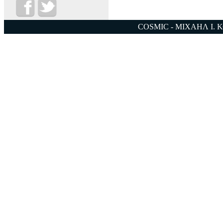
COSMIC - ΜΙΧΑΗΛ Ι. 