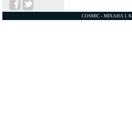
COSMIC - ΜΙΧΑΗΛ Ι. 