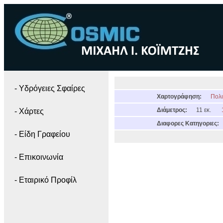
- Yδρόγειες Σφαίρες
Χαρτογράφηση:
Πολι
Διάμετρος:
11 εκ.
- Χάρτες
Διαφορες Κατηγοριες:
- Είδη Γραφείου
- Επικοινωνία
- Εταιρικό Προφίλ