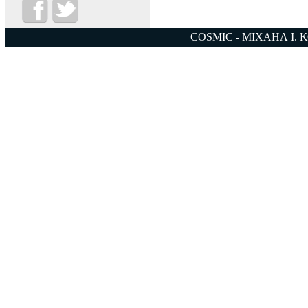
COSMIC - ΜΙΧΑΗΛ Ι. 