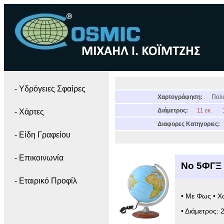
- Yδρόγειες Σφαίρες
Χαρτογράφηση:
Πολι
Διάμετρος:
11 εκ.
- Χάρτες
Διαφορες Κατηγοριες:
- Είδη Γραφείου
- Επικοινωνία
Νο 5ΦΓΞ 
- Εταιρικό Προφίλ
• Με Φως • Χ
• Διάμετρος: 