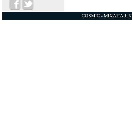
COSMIC - ΜΙΧΑΗΛ Ι. 