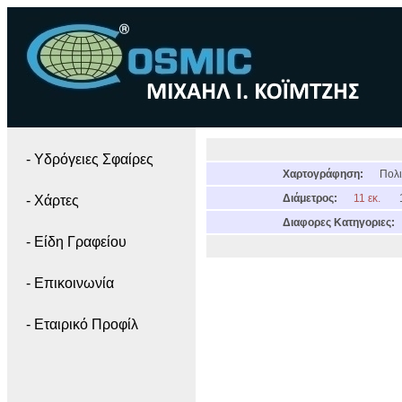
- Yδρόγειες Σφαίρες
Χαρτογράφηση:
Πολι
Διάμετρος:
11 εκ.
- Χάρτες
Διαφορες Κατηγοριες:
- Είδη Γραφείου
- Επικοινωνία
- Εταιρικό Προφίλ