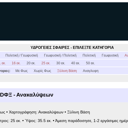
ΥΔΡΟΓΕΙΕΣ ΣΦΑΙΡΕΣ - ΕΠΙΛΕΞΤΕ ΚΑΤΗΓΟΡΙΑ
:
Πολιτική / Γεωφυσική
Γεωφυσική / Πολιτική
Πολιτική
Γεωφυσική
Α
 εκ.
16 εκ.
20 εκ.
25 εκ.
30 εκ.
40 εκ.
50 εκ.
οριες:
Με Φως
Χωρίς Φως
Ξύλινη Βάση
Αναγλυφη
5DΦΞ - Ανακαλύψεων
Φως • Χαρτογράφηση: Ανακαλύψεων • Ξύλινη Βάση
ετρος: 25 εκ. • Ύψος: 35.5 εκ. • Άμεση παράδοσησε, 1-2 εργάσιμες ημέρ