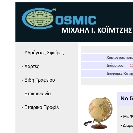
- Yδρόγειες Σφαίρες
Χαρτογράφηση
Διάμετρος:
11
- Χάρτες
Διαφορες Κατηγ
- Είδη Γραφείου
- Επικοινωνία
Νο 
- Εταιρικό Προφίλ
• Με 
• Διάμ