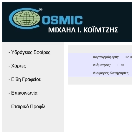
- Yδρόγειες Σφαίρες
Χαρτογράφηση:
Πολι
Διάμετρος:
11 εκ.
- Χάρτες
Διαφορες Κατηγοριες:
- Είδη Γραφείου
- Επικοινωνία
- Εταιρικό Προφίλ