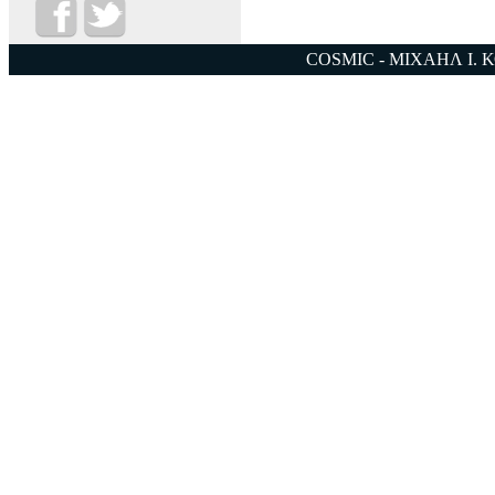
COSMIC - ΜΙΧΑΗΛ Ι. 