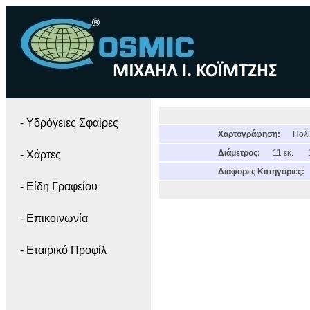
- Yδρόγειες Σφαίρες
Χαρτογράφηση:
Πολι
Διάμετρος:
11 εκ.
- Χάρτες
Διαφορες Κατηγοριες:
- Είδη Γραφείου
- Επικοινωνία
- Εταιρικό Προφίλ