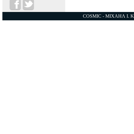
COSMIC - ΜΙΧΑΗΛ Ι. 