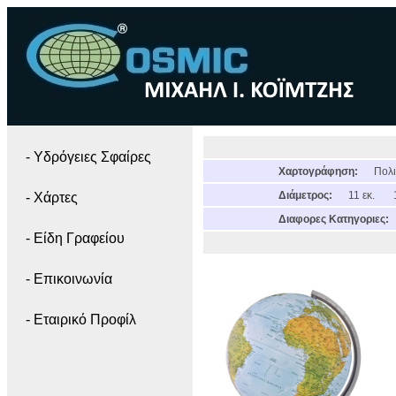
- Yδρόγειες Σφαίρες
Χαρτογράφηση:
Πολι
Διάμετρος:
11 εκ.
- Χάρτες
Διαφορες Κατηγοριες:
- Είδη Γραφείου
- Επικοινωνία
- Εταιρικό Προφίλ