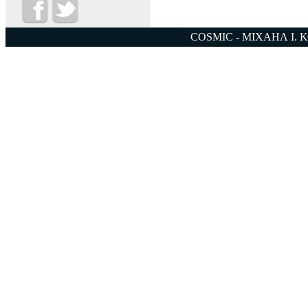
COSMIC - ΜΙΧΑΗΛ Ι. 