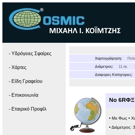
- Yδρόγειες Σφαίρες
Χαρτογράφηση:
Πολι
Διάμετρος:
11 εκ.
- Χάρτες
Διαφορες Κατηγοριες:
- Είδη Γραφείου
- Επικοινωνία
Νο 6RΦΞ 
- Εταιρικό Προφίλ
• Με Φως • Χ
• Διάμετρος: 