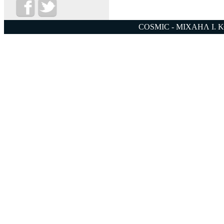
COSMIC - ΜΙΧΑΗΛ Ι. 