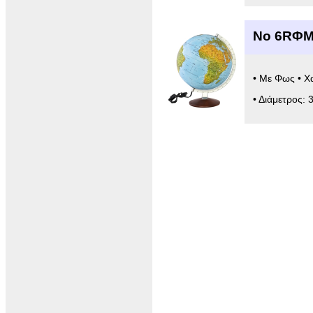
Νο 6RΦΜ
• Με Φως • Χ
• Διάμετρος: 