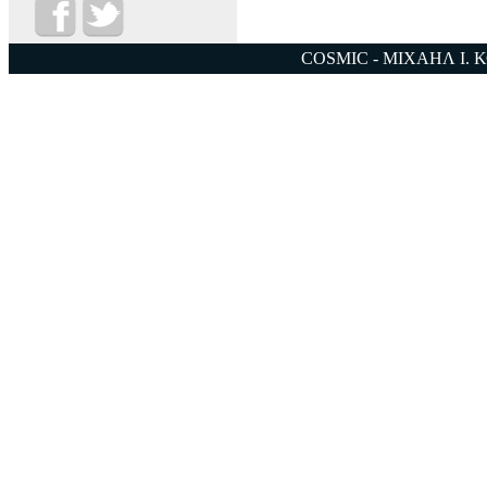
COSMIC - ΜΙΧΑΗΛ Ι. 