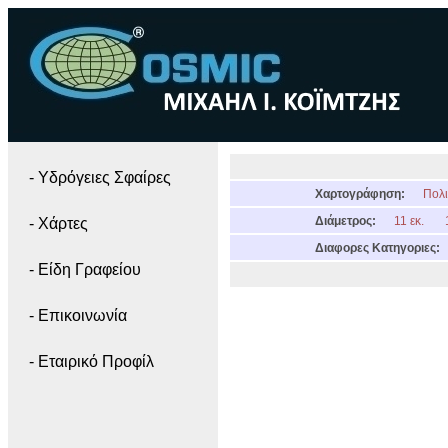
- Yδρόγειες Σφαίρες
Χαρτογράφηση:
Πολι
Διάμετρος:
11 εκ.
- Χάρτες
Διαφορες Κατηγοριες:
- Είδη Γραφείου
- Επικοινωνία
- Εταιρικό Προφίλ