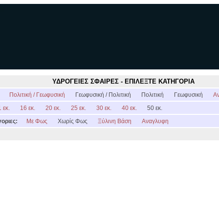
ΥΔΡΟΓΕΙΕΣ ΣΦΑΙΡΕΣ - ΕΠΙΛΕΞΤΕ ΚΑΤΗΓΟΡΙΑ
:
Πολιτική / Γεωφυσική
Γεωφυσική / Πολιτική
Πολιτική
Γεωφυσική
Α
 εκ.
16 εκ.
20 εκ.
25 εκ.
30 εκ.
40 εκ.
50 εκ.
οριες:
Με Φως
Χωρίς Φως
Ξύλινη Βάση
Αναγλυφη