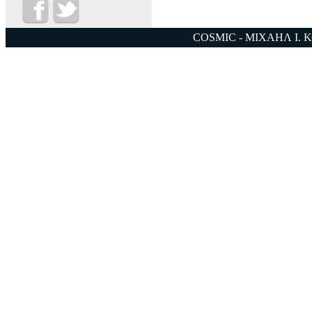
COSMIC - ΜΙΧΑΗΛ Ι. 