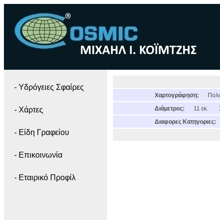
- Yδρόγειες Σφαίρες
Χαρτογράφηση:
Πολι
Διάμετρος:
11 εκ.
- Χάρτες
Διαφορες Κατηγοριες:
- Είδη Γραφείου
- Επικοινωνία
- Εταιρικό Προφίλ