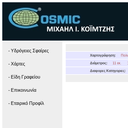
- Yδρόγειες Σφαίρες
Χαρτογράφηση:
Πολι
Διάμετρος:
11 εκ.
- Χάρτες
Διαφορες Κατηγοριες:
- Είδη Γραφείου
- Επικοινωνία
- Εταιρικό Προφίλ