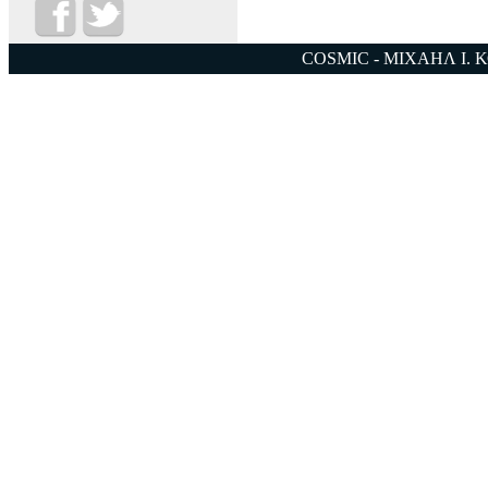
COSMIC - ΜΙΧΑΗΛ Ι. 