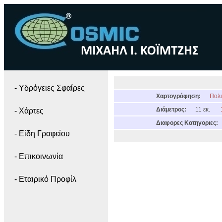
- Yδρόγειες Σφαίρες
Χαρτογράφηση:
Πολι
Διάμετρος:
11 εκ.
- Χάρτες
Διαφορες Κατηγοριες:
- Είδη Γραφείου
- Επικοινωνία
- Εταιρικό Προφίλ