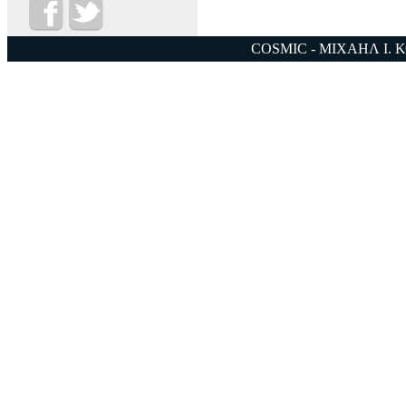
COSMIC - ΜΙΧΑΗΛ Ι. 