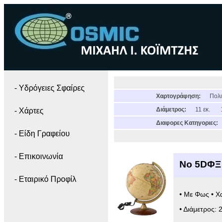
- Yδρόγειες Σφαίρες
Χαρτογράφηση:
Πολι
Διάμετρος:
11 εκ.
- Χάρτες
Διαφορες Κατηγοριες:
- Είδη Γραφείου
- Επικοινωνία
Νο 5DΦΞ
- Εταιρικό Προφίλ
• Με Φως • Χ
• Διάμετρος: 