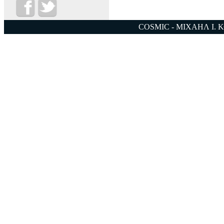
COSMIC - ΜΙΧΑΗΛ Ι. 