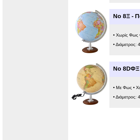
Νο 8Ξ - 
• Χωρίς Φως 
• Διάμετρος: 
Νο 8DΦΞ
• Με Φως • Χ
• Διάμετρος: 