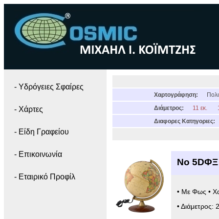
- Yδρόγειες Σφαίρες
Χαρτογράφηση:
Πολι
Διάμετρος:
11 εκ.
- Χάρτες
Διαφορες Κατηγοριες:
- Είδη Γραφείου
- Επικοινωνία
Νο 5DΦΞ
- Εταιρικό Προφίλ
• Με Φως • Χ
• Διάμετρος: 