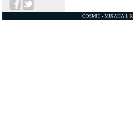
COSMIC - ΜΙΧΑΗΛ Ι. 