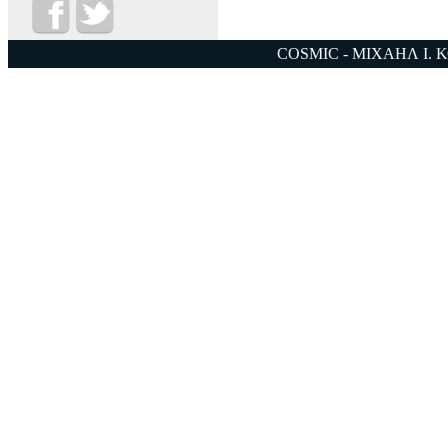
COSMIC - ΜΙΧΑΗΛ Ι. 