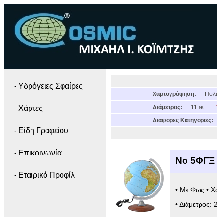
- Yδρόγειες Σφαίρες
Χαρτογράφηση:
Πολι
Διάμετρος:
11 εκ.
- Χάρτες
Διαφορες Κατηγοριες:
- Είδη Γραφείου
- Επικοινωνία
Νο 5ΦΓΞ 
- Εταιρικό Προφίλ
• Με Φως • Χ
• Διάμετρος: 