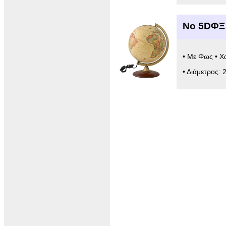
Νο 5DΦΞ
• Με Φως • Χ
• Διάμετρος: 