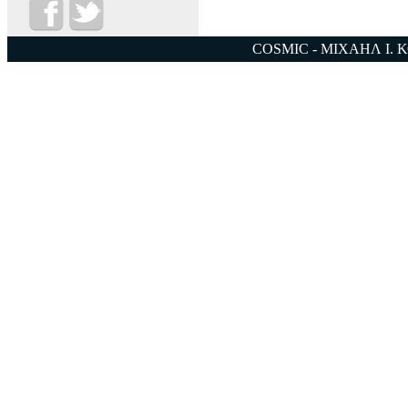
COSMIC - ΜΙΧΑΗΛ Ι. 