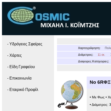
- Yδρόγειες Σφαίρες
Χαρτογράφηση:
Πολι
Διάμετρος:
11 εκ.
- Χάρτες
Διαφορες Κατηγοριες:
- Είδη Γραφείου
- Επικοινωνία
Νο 6RΦΞ 
- Εταιρικό Προφίλ
• Με Φως • Χ
• Διάμετρος: 