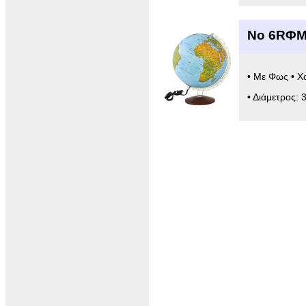
Νο 6RΦΜ
• Με Φως • Χ
• Διάμετρος: 