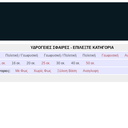
ΥΔΡΟΓΕΙΕΣ ΣΦΑΙΡΕΣ - ΕΠΙΛΕΞΤΕ ΚΑΤΗΓΟΡΙΑ
:
Πολιτική / Γεωφυσική
Γεωφυσική / Πολιτική
Πολιτική
Γεωφυσική
Α
 εκ.
16 εκ.
20 εκ.
25 εκ.
30 εκ.
40 εκ.
50 εκ.
οριες:
Με Φως
Χωρίς Φως
Ξύλινη Βάση
Αναγλυφη