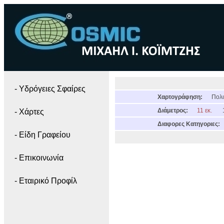
- Yδρόγειες Σφαίρες
Χαρτογράφηση:
Πολι
Διάμετρος:
11 εκ.
- Χάρτες
Διαφορες Κατηγοριες:
- Είδη Γραφείου
- Επικοινωνία
- Εταιρικό Προφίλ