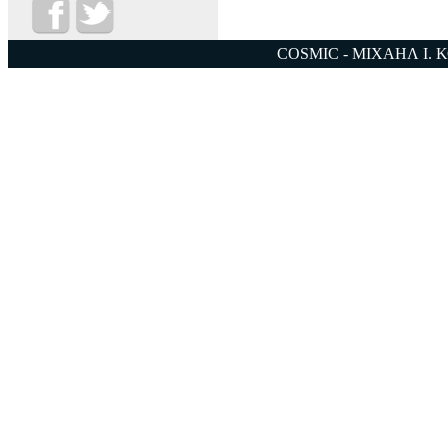
COSMIC - ΜΙΧΑΗΛ Ι. 