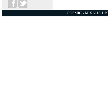
COSMIC - ΜΙΧΑΗΛ Ι. 