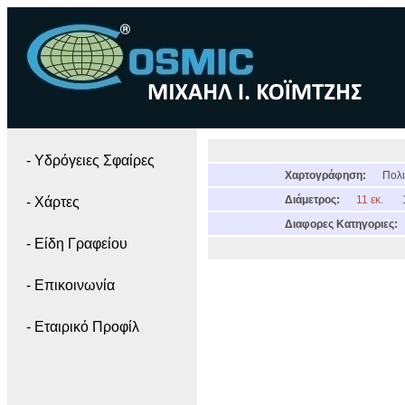
- Yδρόγειες Σφαίρες
Χαρτογράφηση:
Πολι
Διάμετρος:
11 εκ.
- Χάρτες
Διαφορες Κατηγοριες:
- Είδη Γραφείου
- Επικοινωνία
- Εταιρικό Προφίλ