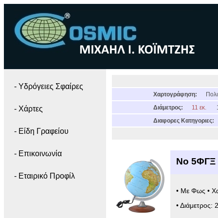
- Yδρόγειες Σφαίρες
Χαρτογράφηση:
Πολι
Διάμετρος:
11 εκ.
- Χάρτες
Διαφορες Κατηγοριες:
- Είδη Γραφείου
- Επικοινωνία
Νο 5ΦΓΞ 
- Εταιρικό Προφίλ
• Με Φως • Χ
• Διάμετρος: 