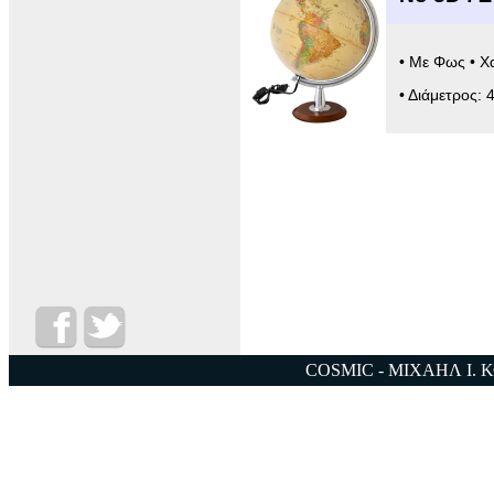
• Με Φως • Χ
• Διάμετρος: 
COSMIC - ΜΙΧΑΗΛ Ι. 