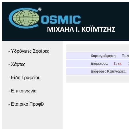
- Yδρόγειες Σφαίρες
Χαρτογράφηση:
Πολι
Διάμετρος:
11 εκ.
- Χάρτες
Διαφορες Κατηγοριες:
- Είδη Γραφείου
- Επικοινωνία
- Εταιρικό Προφίλ