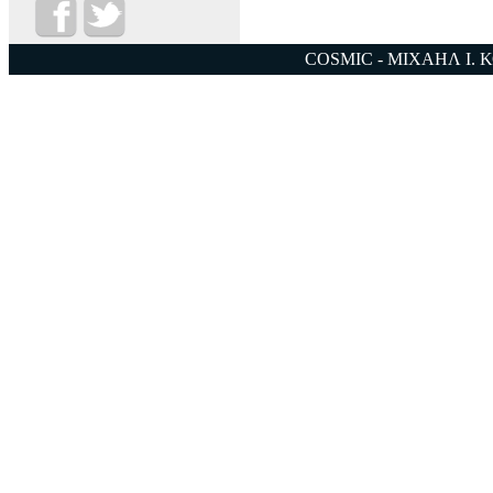
COSMIC - ΜΙΧΑΗΛ Ι. 