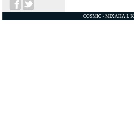
COSMIC - ΜΙΧΑΗΛ Ι. 