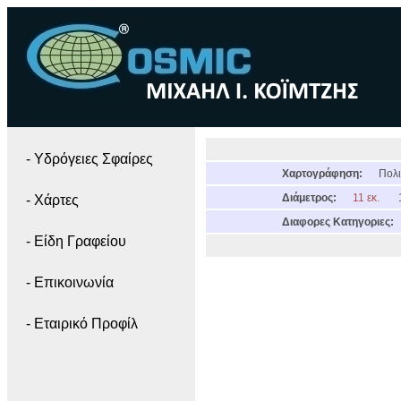
- Yδρόγειες Σφαίρες
Χαρτογράφηση:
Πολι
Διάμετρος:
11 εκ.
- Χάρτες
Διαφορες Κατηγοριες:
- Είδη Γραφείου
- Επικοινωνία
- Εταιρικό Προφίλ