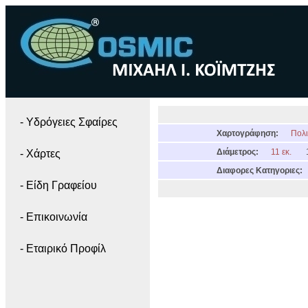
- Yδρόγειες Σφαίρες
Χαρτογράφηση:
Πολι
Διάμετρος:
11 εκ.
- Χάρτες
Διαφορες Κατηγοριες:
- Είδη Γραφείου
- Επικοινωνία
- Εταιρικό Προφίλ