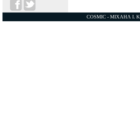
COSMIC - ΜΙΧΑΗΛ Ι. 