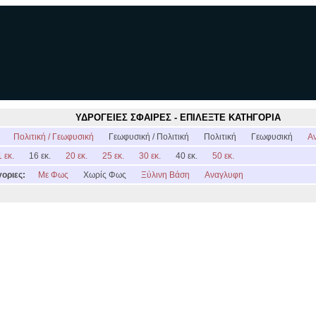
ΥΔΡΟΓΕΙΕΣ ΣΦΑΙΡΕΣ - ΕΠΙΛΕΞΤΕ ΚΑΤΗΓΟΡΙΑ
:
Πολιτική / Γεωφυσική
Γεωφυσική / Πολιτική
Πολιτική
Γεωφυσική
Α
 εκ.
16 εκ.
20 εκ.
25 εκ.
30 εκ.
40 εκ.
50 εκ.
οριες:
Με Φως
Χωρίς Φως
Ξύλινη Βάση
Αναγλυφη