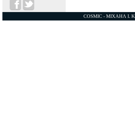
COSMIC - ΜΙΧΑΗΛ Ι. 