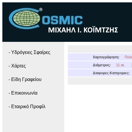
- Yδρόγειες Σφαίρες
Χαρτογράφηση:
Πολι
Διάμετρος:
11 εκ.
- Χάρτες
Διαφορες Κατηγοριες:
- Είδη Γραφείου
- Επικοινωνία
- Εταιρικό Προφίλ