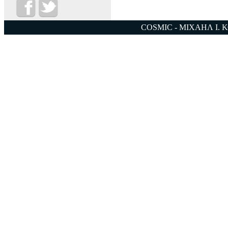
COSMIC - ΜΙΧΑΗΛ Ι. 