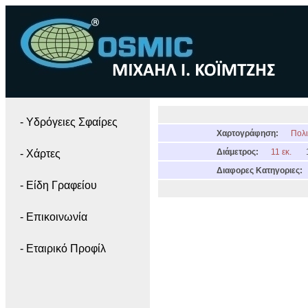
- Yδρόγειες Σφαίρες
Χαρτογράφηση:
Πολι
Διάμετρος:
11 εκ.
- Χάρτες
Διαφορες Κατηγοριες:
- Είδη Γραφείου
- Επικοινωνία
- Εταιρικό Προφίλ