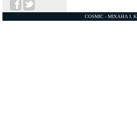
COSMIC - ΜΙΧΑΗΛ Ι. 