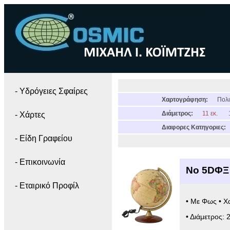
- Yδρόγειες Σφαίρες
Χαρτογράφηση:
Πολι
Διάμετρος:
11 εκ.
- Χάρτες
Διαφορες Κατηγοριες:
- Είδη Γραφείου
- Επικοινωνία
Νο 5DΦΞ
- Εταιρικό Προφίλ
• Με Φως • Χ
• Διάμετρος: 