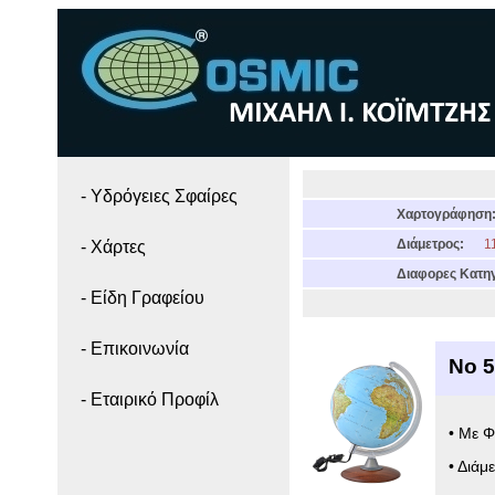
- Yδρόγειες Σφαίρες
Χαρτογράφηση
Διάμετρος:
11
- Χάρτες
Διαφορες Κατηγ
- Είδη Γραφείου
- Επικοινωνία
Νο 
- Εταιρικό Προφίλ
• Με Φ
• Διάμ