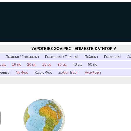
ΥΔΡΟΓΕΙΕΣ ΣΦΑΙΡΕΣ - ΕΠΙΛΕΞΤΕ ΚΑΤΗΓΟΡΙΑ
:
Πολιτική / Γεωφυσική
Γεωφυσική / Πολιτική
Πολιτική
Γεωφυσική
Α
 εκ.
16 εκ.
20 εκ.
25 εκ.
30 εκ.
40 εκ.
50 εκ.
οριες:
Με Φως
Χωρίς Φως
Ξύλινη Βάση
Αναγλυφη