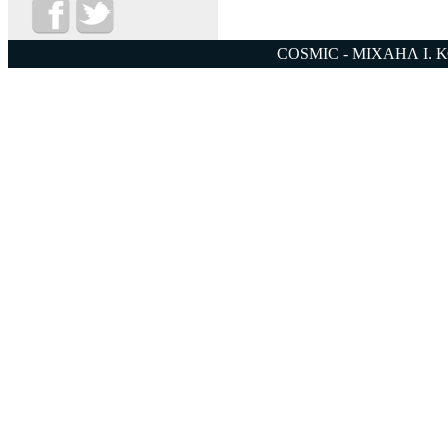
COSMIC - ΜΙΧΑΗΛ Ι. 