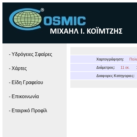
- Yδρόγειες Σφαίρες
Χαρτογράφηση:
Πολι
Διάμετρος:
11 εκ.
- Χάρτες
Διαφορες Κατηγοριες:
- Είδη Γραφείου
- Επικοινωνία
- Εταιρικό Προφίλ