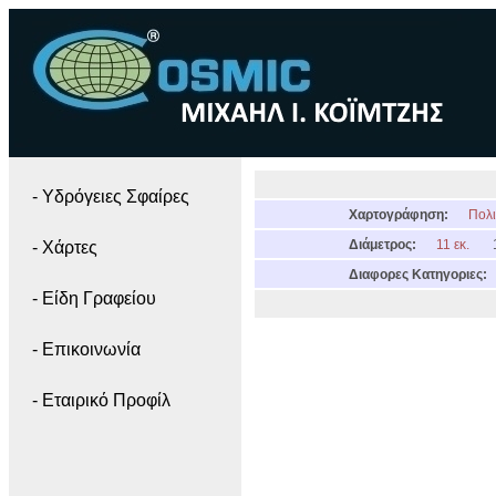
- Yδρόγειες Σφαίρες
Χαρτογράφηση:
Πολι
Διάμετρος:
11 εκ.
- Χάρτες
Διαφορες Κατηγοριες:
- Είδη Γραφείου
- Επικοινωνία
- Εταιρικό Προφίλ