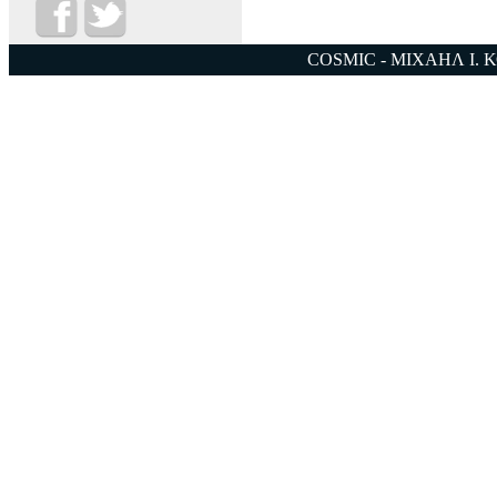
COSMIC - ΜΙΧΑΗΛ Ι. 