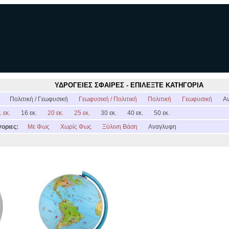
ΥΔΡΟΓΕΙΕΣ ΣΦΑΙΡΕΣ - ΕΠΙΛΕΞΤΕ ΚΑΤΗΓΟΡΙΑ
:
Πολιτική / Γεωφυσική
Γεωφυσική / Πολιτική
Πολιτική
Γεωφυσική
Α
 εκ.
16 εκ.
20 εκ.
25 εκ.
30 εκ.
40 εκ.
50 εκ.
οριες:
Με Φως
Χωρίς Φως
Ξύλινη Βάση
Αναγλυφη