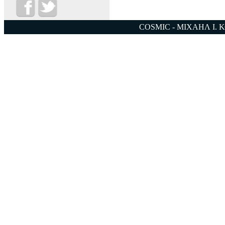
COSMIC - ΜΙΧΑΗΛ Ι. 