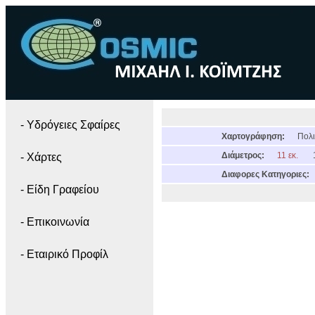
- Yδρόγειες Σφαίρες
Χαρτογράφηση:
Πολι
Διάμετρος:
11 εκ.
- Χάρτες
Διαφορες Κατηγοριες:
- Είδη Γραφείου
- Επικοινωνία
- Εταιρικό Προφίλ