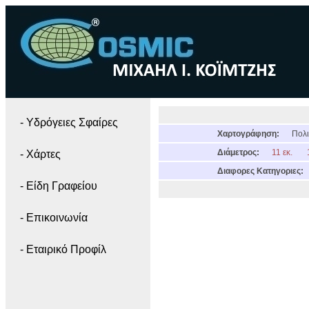
- Yδρόγειες Σφαίρες
Χαρτογράφηση:
Πολι
Διάμετρος:
11 εκ.
- Χάρτες
Διαφορες Κατηγοριες:
- Είδη Γραφείου
- Επικοινωνία
- Εταιρικό Προφίλ