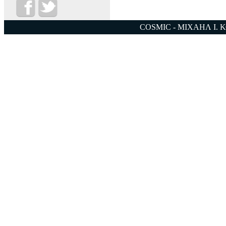
COSMIC - ΜΙΧΑΗΛ Ι. 