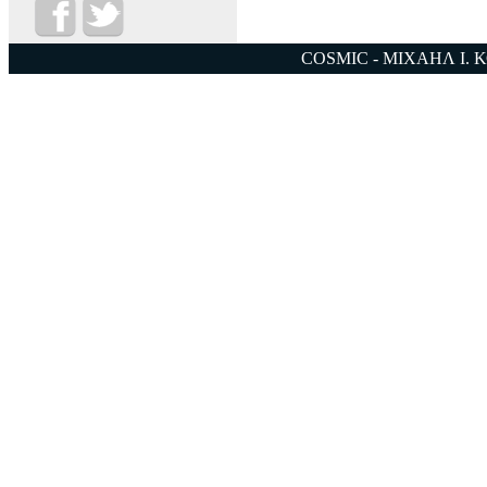
COSMIC - ΜΙΧΑΗΛ Ι. 