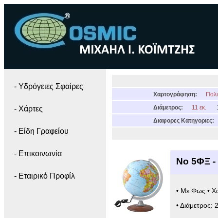
- Yδρόγειες Σφαίρες
Χαρτογράφηση:
Πολι
Διάμετρος:
11 εκ.
- Χάρτες
Διαφορες Κατηγοριες:
- Είδη Γραφείου
- Επικοινωνία
Νο 5ΦΞ -
- Εταιρικό Προφίλ
• Με Φως • Χ
• Διάμετρος: 