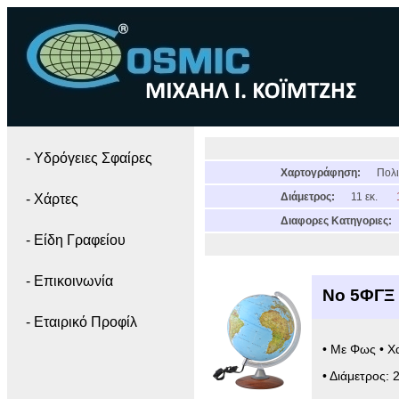
- Yδρόγειες Σφαίρες
Χαρτογράφηση:
Πολι
Διάμετρος:
11 εκ.
- Χάρτες
Διαφορες Κατηγοριες:
- Είδη Γραφείου
- Επικοινωνία
Νο 5ΦΓΞ 
- Εταιρικό Προφίλ
• Με Φως • Χ
• Διάμετρος: 